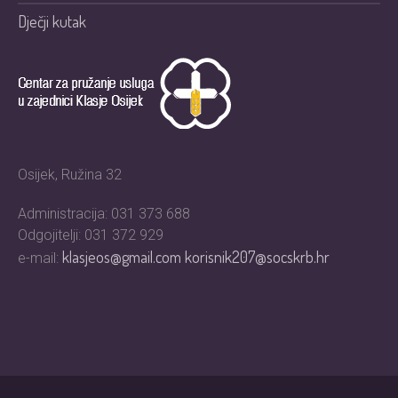
Dječji kutak
Osijek, Ružina 32
Administracija: 031 373 688
Odgojitelji: 031 372 929
klasjeos@gmail.com
korisnik207@socskrb.hr
e-mail: