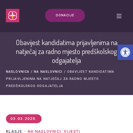
DONACIJE
Obavijest kandidatima prijavljenima na
Open t
natječaj za radno mjesto predškolskog
odgajatelja
NASLOVNICA
/
NA NASLOVNICI
/
OBAVIJEST KANDIDATIMA
PRIJAVLJENIMA NA NATJEČAJ ZA RADNO MJESTO
PREDŠKOLSKOG ODGAJATELJA
03.03.2020.
KLASJE
NA NASLOVNICI
,
VIJESTI