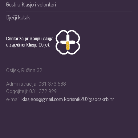
Gosti u Klasju i volonteri
Dječji kutak
Osijek, Ružina 32
Administracija: 031 373 688
Odgojitelji: 031 372 929
klasjeos@gmail.com
korisnik207@socskrb.hr
e-mail: