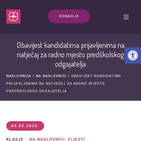
DONACIJE
Obavijest kandidatima prijavljenima na
Open t
natječaj za radno mjesto predškolskog
odgajatelja
NASLOVNICA
/
NA NASLOVNICI
/
OBAVIJEST KANDIDATIMA
PRIJAVLJENIMA NA NATJEČAJ ZA RADNO MJESTO
PREDŠKOLSKOG ODGAJATELJA
04.02.2020.
KLASJE
NA NASLOVNICI
,
VIJESTI