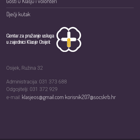
Gosti u Klasju i volonteri
Dječji kutak
Osijek, Ružina 32
Administracija: 031 373 688
Odgojitelji: 031 372 929
klasjeos@gmail.com
korisnik207@socskrb.hr
e-mail: