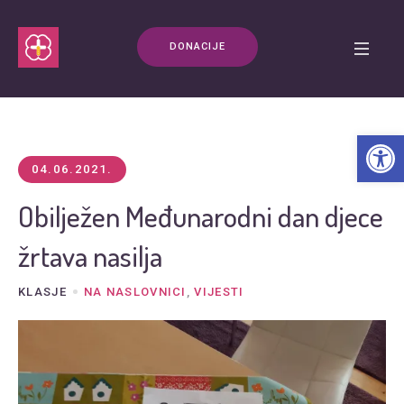
DONACIJE
Open t
04.06.2021.
Obilježen Međunarodni dan djece
žrtava nasilja
KLASJE
NA NASLOVNICI
,
VIJESTI