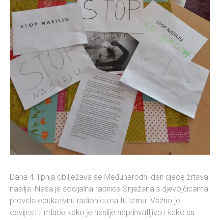
Dana 4. lipnja obilježava se Međunarodni dan djece žrtava
nasilja. Naša je socijalna radnica Snježana s djevojčicama
provela edukativnu radionicu na tu temu. Važno je
osvijestiti mlade kako je nasilje neprihvatljivo i kako su