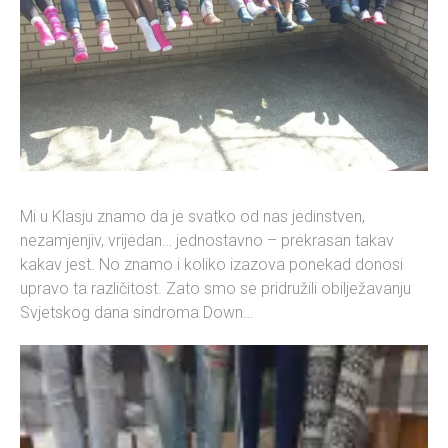
Mi u Klasju znamo da je svatko od nas jedinstven,
nezamjenjiv, vrijedan… jednostavno – prekrasan takav
kakav jest. No znamo i koliko izazova ponekad donosi
upravo ta različitost. Zato smo se pridružili obilježavanju
Svjetskog dana sindroma Down…