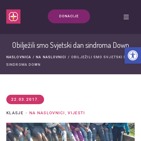
DONACIJE
Obilježili smo Svjetski dan sindroma Down
Open t
NASLOVNICA
/
NA NASLOVNICI
/
OBILJEŽILI SMO SVJETSKI DAN
SINDROMA DOWN
22.03.2017.
KLASJE
NA NASLOVNICI
,
VIJESTI