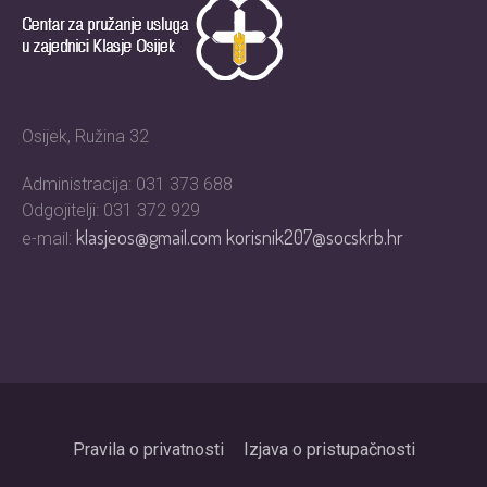
Osijek, Ružina 32
Administracija: 031 373 688
Odgojitelji: 031 372 929
klasjeos@gmail.com
korisnik207@socskrb.hr
e-mail:
Pravila o privatnosti
Izjava o pristupačnosti