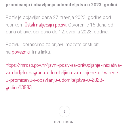
promicanju i obavljanju udomiteljstva u 2023. godini.
Poziv je objavljen dana 27. travnja 2023. godine pod
Ostali natječaji i pozivi.
rubrikom
Otvoren je 15 dana od
dana objave, odnosno do 12. svibnja 2023. godine.
Pozivu i obrascima za prijavu možete pristupiti
poveznici
na
ili na linku:
https://mrosp.gov.hr/javni-poziv-za-prikupljanje-inicijativa-
za-dodjelu-nagrada-udomiteljima-za-uspjehe-ostvarene-
u-promicanju-i-obavljanju-udomiteljstva-u-2023-
godini/13083
PRETHODNI