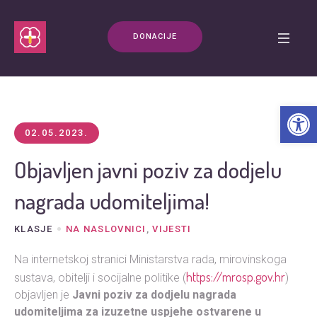
DONACIJE
Open t
02.05.2023.
Objavljen javni poziv za dodjelu
nagrada udomiteljima!
KLASJE
NA NASLOVNICI
,
VIJESTI
Na internetskoj stranici Ministarstva rada, mirovinskoga
https://mrosp.gov.hr
sustava, obitelji i socijalne politike (
)
objavljen je
Javni poziv za dodjelu nagrada
udomiteljima za izuzetne uspjehe ostvarene u