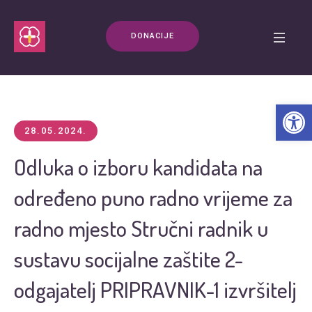
DONACIJE
Open t
28.05.2024.
Odluka o izboru kandidata na
određeno puno radno vrijeme za
radno mjesto Stručni radnik u
sustavu socijalne zaštite 2-
odgajatelj PRIPRAVNIK-1 izvršitelj