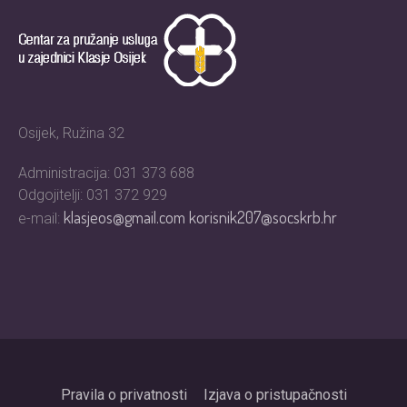
Osijek, Ružina 32
Administracija: 031 373 688
Odgojitelji: 031 372 929
klasjeos@gmail.com
korisnik207@socskrb.hr
e-mail:
Pravila o privatnosti
Izjava o pristupačnosti