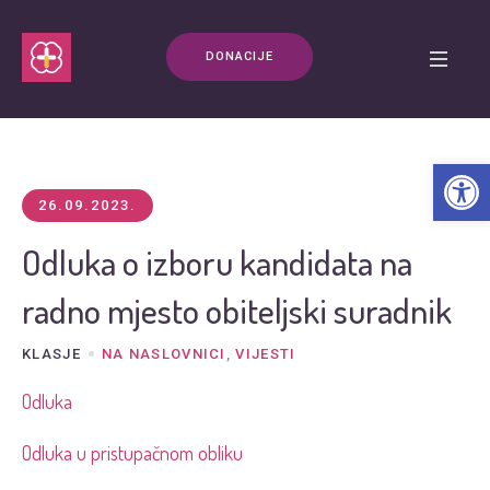
DONACIJE
Open t
26.09.2023.
Odluka o izboru kandidata na
radno mjesto obiteljski suradnik
KLASJE
NA NASLOVNICI
,
VIJESTI
Odluka
Odluka u pristupačnom obliku