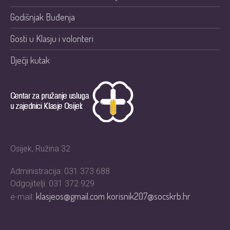
Godišnjak Buđenja
Gosti u Klasju i volonteri
Dječji kutak
Osijek, Ružina 32
Administracija: 031 373 688
Odgojitelji: 031 372 929
klasjeos@gmail.com
korisnik207@socskrb.hr
e-mail: