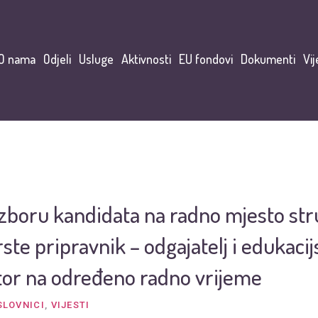
O nama
Odjeli
Usluge
Aktivnosti
EU fondovi
Dokumenti
Vij
izboru kandidata na radno mjesto str
vrste pripravnik – odgajatelj i edukacij
ator na određeno radno vrijeme
SLOVNICI
,
VIJESTI