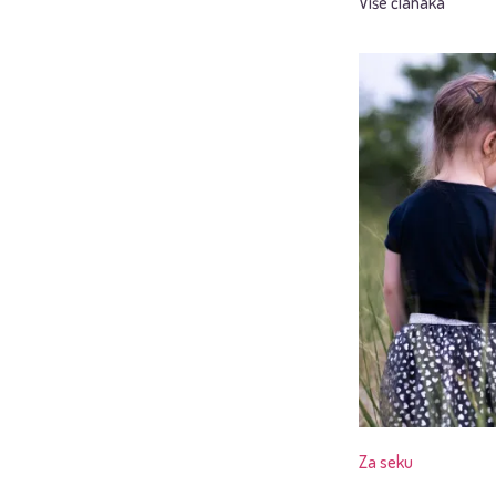
Više članaka
Za seku