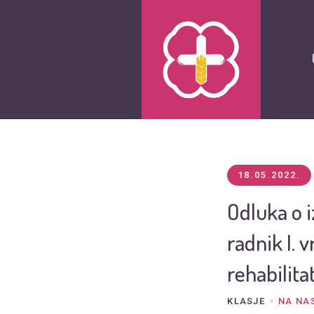
18.05.2022.
Odluka o 
radnik I. 
rehabilit
KLASJE
NA NA