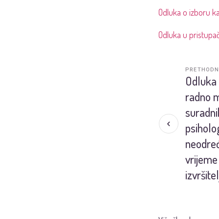
Odluka o izboru k
Odluka u pristupa
PRETHODN
Odluka 
radno m
suradnik
psiholo
neodre
vrijeme 
izvršitel