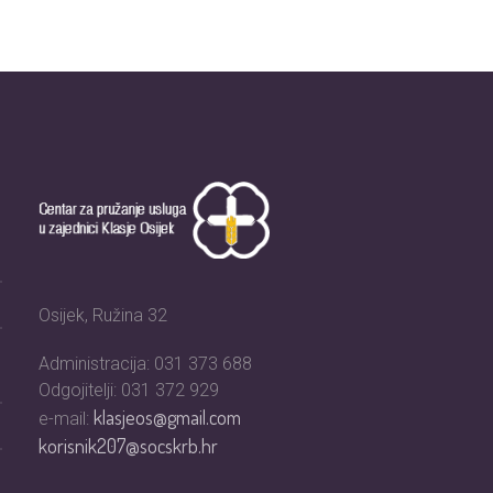
Osijek, Ružina 32
Administracija: 031 373 688
Odgojitelji: 031 372 929
klasjeos@gmail.com
e-mail:
korisnik207@socskrb.hr