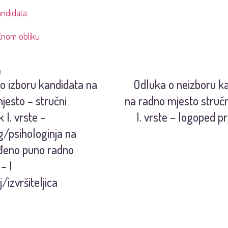
andidata
čnom obliku
I
o izboru kandidata na
Odluka o neizboru k
jesto – stručni
na radno mjesto stručn
 I. vrste –
I. vrste – logoped p
g/psihologinja na
đeno puno radno
– I
j/izvršiteljica