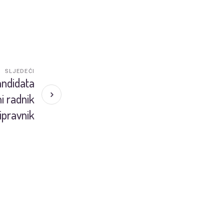
SLJEDEĆI
andidata
i radnik
ripravnik