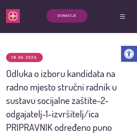
DONACIJE
Open t
18.06.2024.
Odluka o izboru kandidata na
radno mjesto stručni radnik u
sustavu socijalne zaštite-2-
odgajatelj-1-izvršitelj/ica
PRIPRAVNIK određeno puno