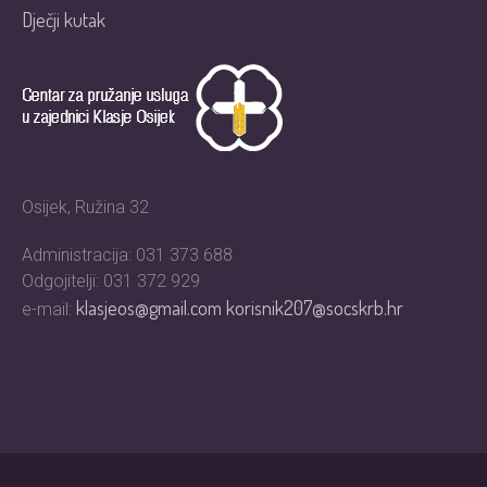
Dječji kutak
Osijek, Ružina 32
Administracija: 031 373 688
Odgojitelji: 031 372 929
klasjeos@gmail.com
korisnik207@socskrb.hr
e-mail: