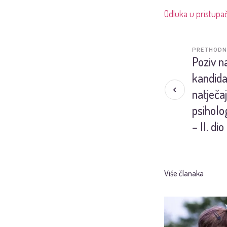
Odluka u pristupa
PRETHODN
Poziv n
kandida
natječa
psiholo
– II. dio
Više članaka