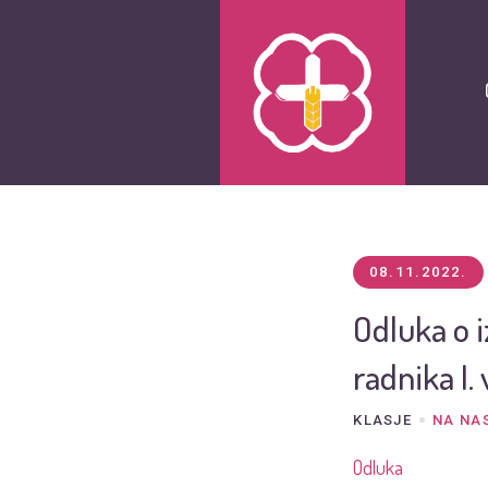
08.11.2022.
Odluka o 
radnika I.
KLASJE
NA NA
Odluka