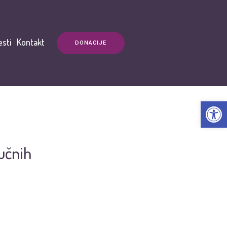
esti
Kontakt
DONACIJE
Open t
učnih