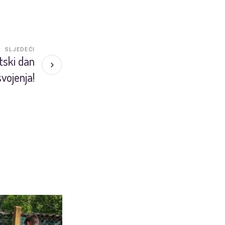
SLJEDEĆI
etski dan
vojenja!