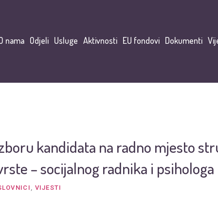
O nama
Odjeli
Usluge
Aktivnosti
EU fondovi
Dokumenti
Vij
izboru kandidata na radno mjesto str
 vrste – socijalnog radnika i psihologa
SLOVNICI
,
VIJESTI