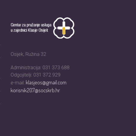
Osijek, Ružina 32
Administracija: 031 373 688
Odgojitelji: 031 372 929
klasjeos@gmail.com
e-mail:
korisnik207@socskrb.hr