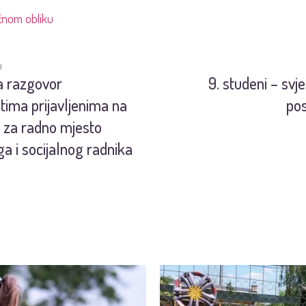
čnom obliku
I
a razgovor
9. studeni – svj
tima prijavljenima na
pos
j za radno mjesto
ga i socijalnog radnika