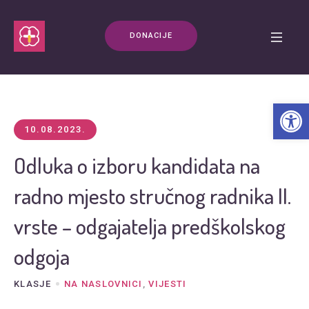
DONACIJE
Open t
10.08.2023.
Odluka o izboru kandidata na
radno mjesto stručnog radnika II.
vrste – odgajatelja predškolskog
odgoja
KLASJE
NA NASLOVNICI
,
VIJESTI