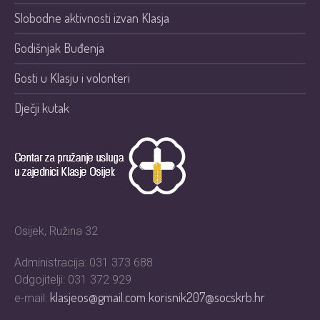
Slobodne aktivnosti izvan Klasja
Godišnjak Buđenja
Gosti u Klasju i volonteri
Dječji kutak
Osijek, Ružina 32
Administracija: 031 373 688
Odgojitelji: 031 372 929
klasjeos@gmail.com
korisnik207@socskrb.hr
e-mail: