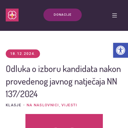
DONACIJE
Open t
18.12.2024.
Odluka o izboru kandidata nakon
provedenog javnog natječaja NN
137/2024
KLASJE
NA NASLOVNICI
,
VIJESTI