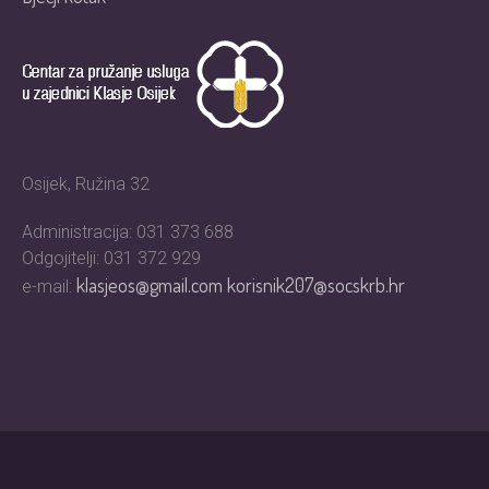
Osijek, Ružina 32
Administracija: 031 373 688
Odgojitelji: 031 372 929
klasjeos@gmail.com
korisnik207@socskrb.hr
e-mail: