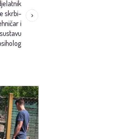
jelatnik
e skrbi-
hničar i
 sustavu
 psiholog