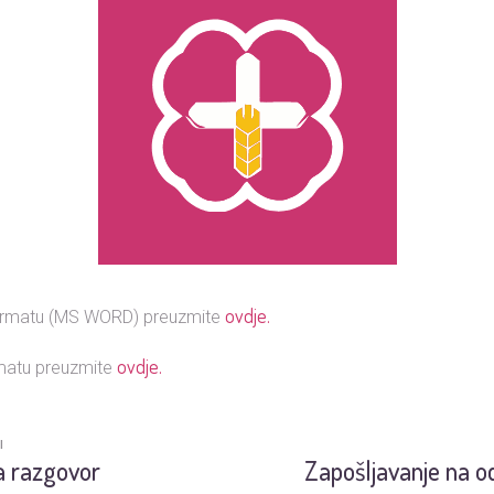
ovdje
.
formatu (MS WORD) preuzmite
ovdje.
matu preuzmite
I
a razgovor
Zapošljavanje na 