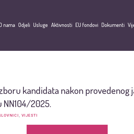
O nama
Odjeli
Usluge
Aktivnosti
EU fondovi
Dokumenti
Vij
izboru kandidata nakon provedenog 
 u NN104/2025.
SLOVNICI
,
VIJESTI