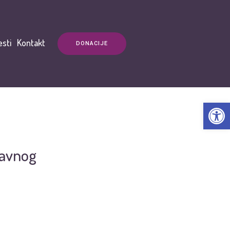
esti
Kontakt
DONACIJE
Open t
javnog