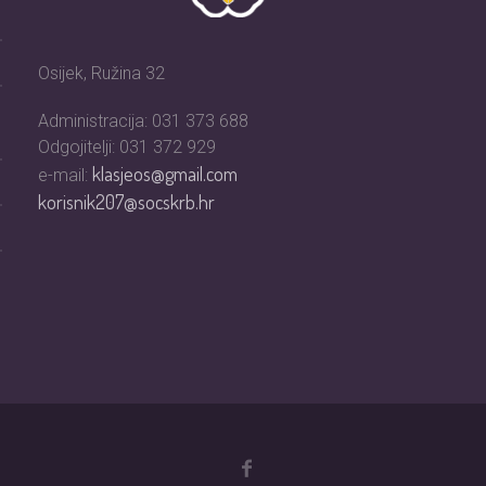
Osijek, Ružina 32
Administracija: 031 373 688
Odgojitelji: 031 372 929
klasjeos@gmail.com
e-mail:
korisnik207@socskrb.hr