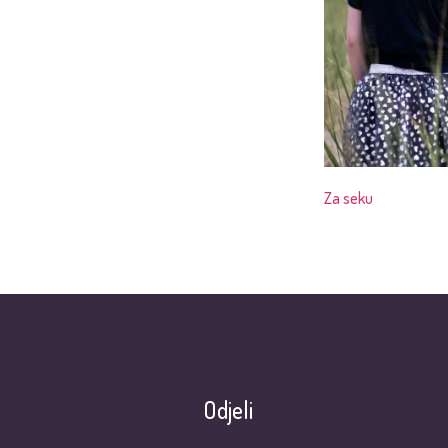
Za seku
Odjeli