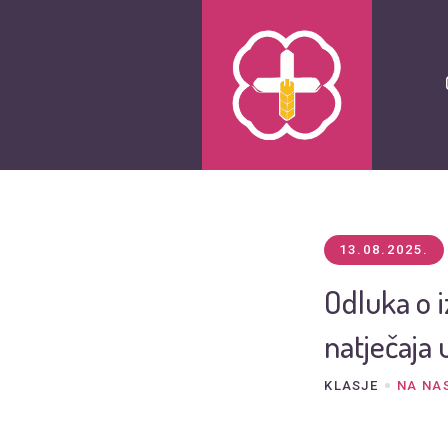
13.08.2025.
Odluka o 
natječaja
KLASJE
NA NA