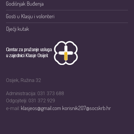
Godišnjak Buđenja
Gosti u Klasju i volonteri
Dječji kutak
Osijek, Ružina 32
Administracija: 031 373 688
Odgojitelji: 031 372 929
klasjeos@gmail.com
korisnik207@socskrb.hr
e-mail: