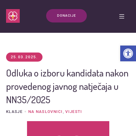
DONACIJE
Open t
25.03.2025.
Odluka o izboru kandidata nakon
provedenog javnog natječaja u
NN35/2025
KLASJE
NA NASLOVNICI
,
VIJESTI