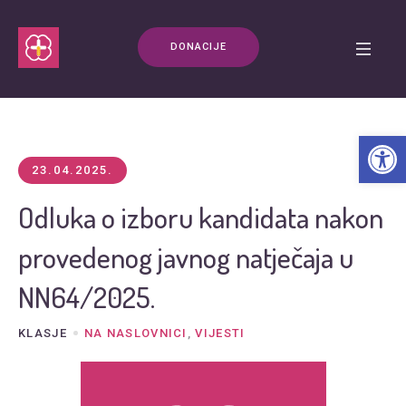
DONACIJE
Open t
23.04.2025.
Odluka o izboru kandidata nakon
provedenog javnog natječaja u
NN64/2025.
KLASJE
NA NASLOVNICI
,
VIJESTI