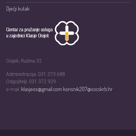
Dječji kutak
Osijek, Ružina 32
Administracija: 031 373 688
Odgojitelji: 031 372 929
klasjeos@gmail.com
korisnik207@socskrb.hr
e-mail: