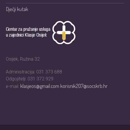
Dječji kutak
Osijek, Ružina 32
Administracija: 031 373 688
Odgojitelji: 031 372 929
klasjeos@gmail.com
korisnik207@socskrb.hr
e-mail: