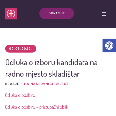
DONACIJE
Open t
09.08.2022.
Odluka o izboru kandidata na
radno mjesto skladištar
KLASJE
NA NASLOVNICI
,
VIJESTI
Odluka o odabiru
Odluka o odabiru – pristupačni oblik