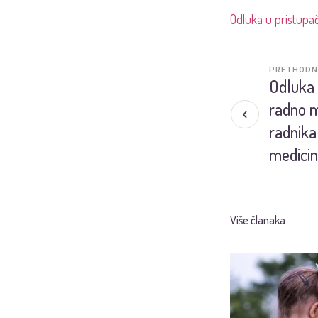
Odluka u pristupa
PRETHODN
Odluka 
radno m
radnika 
medicin
Više članaka