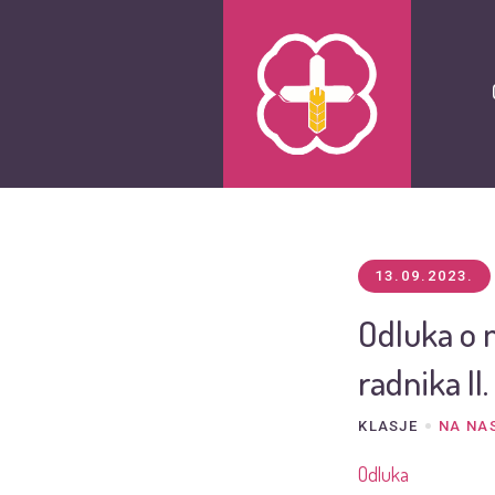
13.09.2023.
Odluka o 
radnika II
KLASJE
NA NA
Odluka