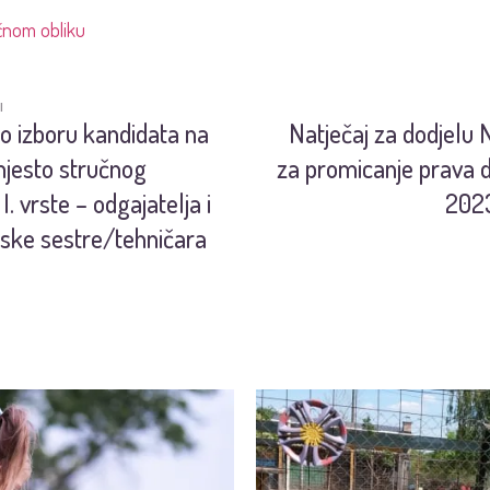
čnom obliku
I
o izboru kandidata na
Natječaj za dodjelu
jesto stručnog
za promicanje prava d
I. vrste – odgajatelja i
2023
ske sestre/tehničara