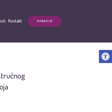
esti
Kontakt
DONACIJE
Open t
stručnog
oja