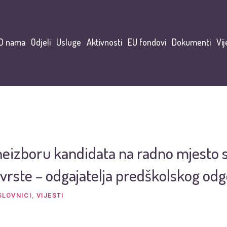
O nama
Odjeli
Usluge
Aktivnosti
EU fondovi
Dokumenti
Vij
neizboru kandidata na radno mjesto 
. vrste – odgajatelja predškolskog odg
SLOVNICI
,
VIJESTI