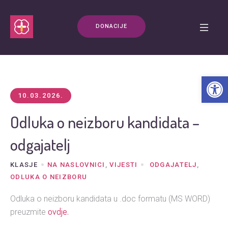
DONACIJE
Open t
10.03.2026.
Odluka o neizboru kandidata –
odgajatelj
KLASJE
NA NASLOVNICI
,
VIJESTI
ODGAJATELJ
,
ODLUKA O NEIZBORU
Odluka o neizboru kandidata u .doc formatu (MS WORD)
ovdje.
preuzmite