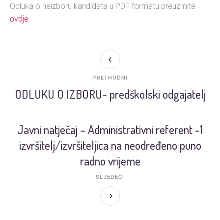
Odluka o neizboru kandidata u PDF formatu preuzmite
ovdje
.
PRETHODNI
ODLUKU O IZBORU- predškolski odgajatelj
Javni natječaj – Administrativni referent -1
izvršitelj/izvršiteljica na neodređeno puno
radno vrijeme
SLJEDEĆI