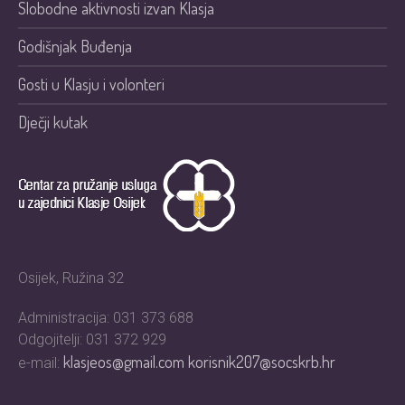
Slobodne aktivnosti izvan Klasja
Godišnjak Buđenja
Gosti u Klasju i volonteri
Dječji kutak
Osijek, Ružina 32
Administracija: 031 373 688
Odgojitelji: 031 372 929
klasjeos@gmail.com
korisnik207@socskrb.hr
e-mail: