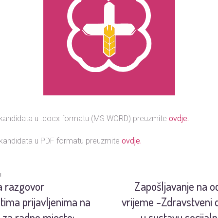
ovdje.
 kandidata u .docx formatu (MS WORD) preuzmite
ovdje.
 kandidata u PDF formatu preuzmite
I
a razgovor
Zapošljavanje na 
tima prijavljenima na
vrijeme -Zdravstveni d
j za radno mjesto:
u sustavu socijaln