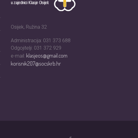
Osijek, Ružina 32
Administracija: 031 373 688
Odgojitelji: 031 372 929
klasjeos@gmail.com
e-mail:
korisnik207@socskrb.hr