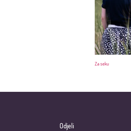
Za seku
Odjeli