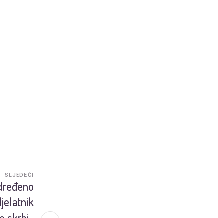
SLJEDEĆI
određeno
jelatnik
e skrbi-