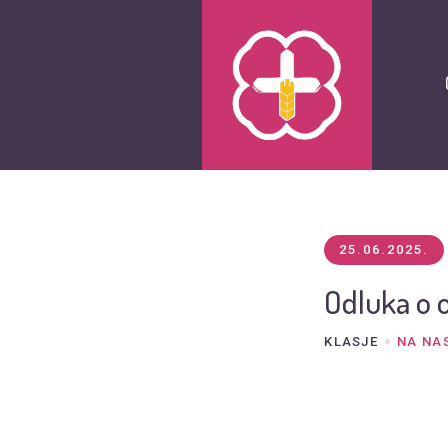
25.06.2025.
Odluka o 
KLASJE
NA NA