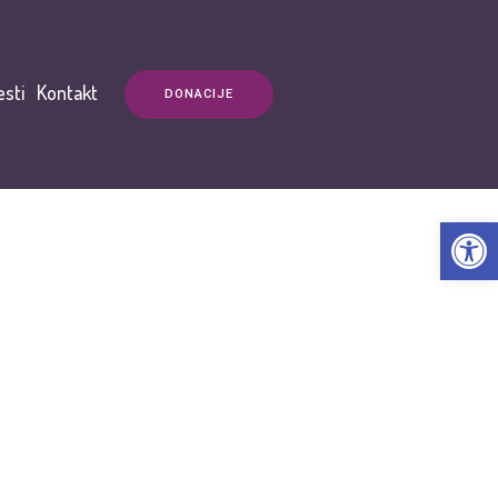
esti
Kontakt
DONACIJE
Open t