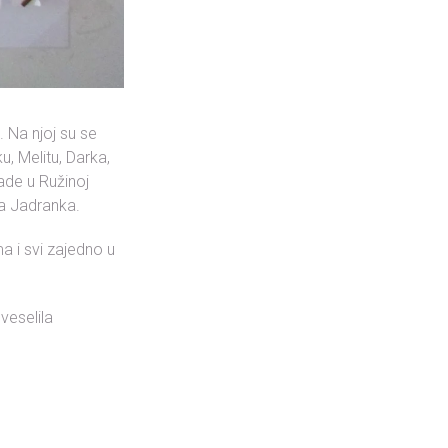
. Na njoj su se
u, Melitu, Darka,
rade u Ružinoj
ca Jadranka.
a i svi zajedno u
veselila