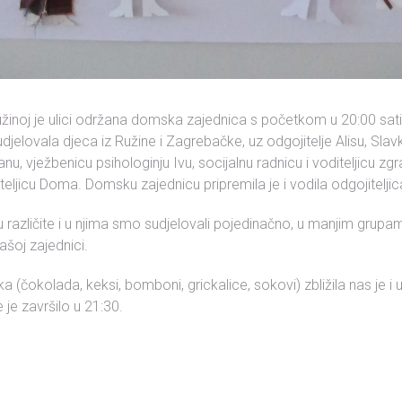
Ružinoj je ulici održana domska zajednica s početkom u 20:00 sati
sudjelovala djeca iz Ružine i Zagrebačke, uz odgojitelje Alisu, Slavk
nu, vježbenicu psihologinju Ivu, socijalnu radnicu i voditeljicu zg
teljicu Doma. Domsku zajednicu pripremila je i vodila odgojitelji
u različite i u njima smo sudjelovali pojedinačno, u manjim grupam
ašoj zajednici.
 (čokolada, keksi, bomboni, grickalice, sokovi) zbližila nas je i u
je završilo u 21:30.