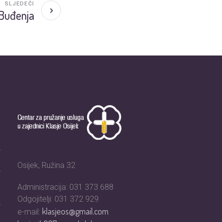
SLJEDEĆI
 Buđenja
Osijek, Ružina 32
Administracija: 031 373 688
Odgojitelji: 031 372 929
klasjeos@gmail.com
e-mail: