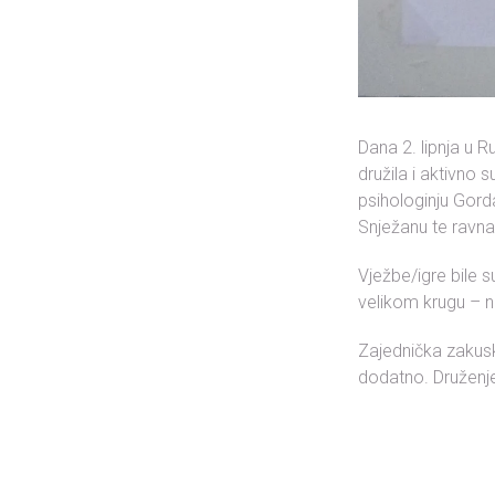
Dana 2. lipnja u 
družila i aktivno 
psihologinju Gorda
Snježanu te ravna
Vježbe/igre bile s
velikom krugu – n
Zajednička zakuska
dodatno. Druženje 