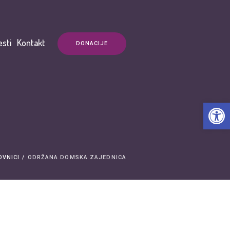
esti
Kontakt
DONACIJE
Open t
OVNICI
/
ODRŽANA DOMSKA ZAJEDNICA