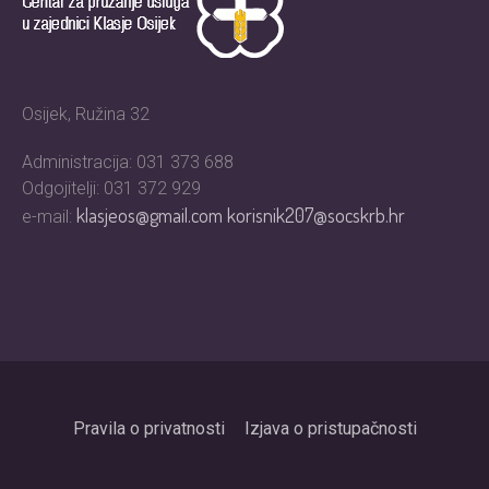
Osijek, Ružina 32
Administracija: 031 373 688
Odgojitelji: 031 372 929
klasjeos@gmail.com
korisnik207@socskrb.hr
e-mail:
Pravila o privatnosti
Izjava o pristupačnosti