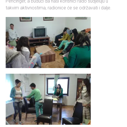
Pencinger, a budući da naši korisnici rado sudjeluju u
takvim aktivnostima, radionice će se održavati i dalje.