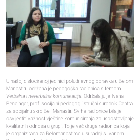
U našoj dislociranoj jedinici poludnevnog boravka u Belom
Manastiru održana je pedagoška radionica s temom
Verbalna i neverbalna komunikacija
. Održala ju je Ivana
Pencinger, prof. socijalni pedagog i stručni suradnik Centra
za socijalnu skrb Beli Manastir. Svrha radionice bila je
osvijestiti važnost vještine komuniciranja za uspostavljanje
kvalitetnih odnosa u grupi. To je već druga radionica koja
je organizirana za Belomanastirce u suradnji s Ivanom