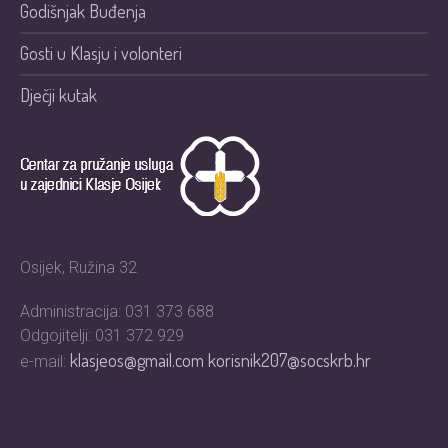
Godišnjak Buđenja
Gosti u Klasju i volonteri
Dječji kutak
Osijek, Ružina 32
Administracija: 031 373 688
Odgojitelji: 031 372 929
klasjeos@gmail.com
korisnik207@socskrb.hr
e-mail: