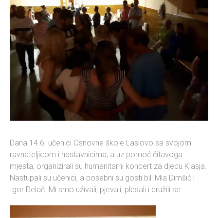
Dana 14.6. učenici Osnovne škole Laslovo sa svojom
ravnateljicom i nastavnicima, a uz pomoć čitavoga
mjesta, organizirali su humanitarni koncert za djecu Klasja.
Nastupali su učenici, a posebni su gosti bili Mia Dimšić i
Igor Delač. Mi smo uživali, pjevali, plesali i družili se.