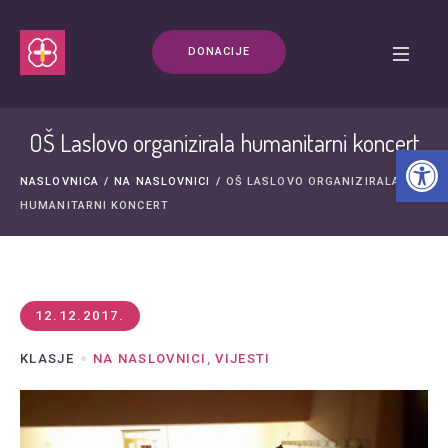
DONACIJE
OŠ Laslovo organizirala humanitarni koncert
Open t
NASLOVNICA
/
NA NASLOVNICI
/
OŠ LASLOVO ORGANIZIRALA
HUMANITARNI KONCERT
12.12.2017.
KLASJE
NA NASLOVNICI
,
VIJESTI