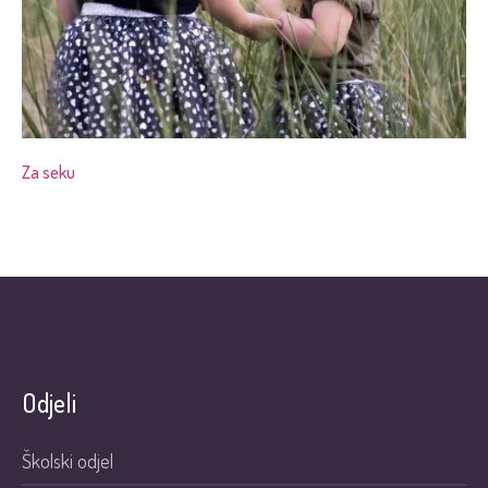
Za seku
Odjeli
Školski odjel