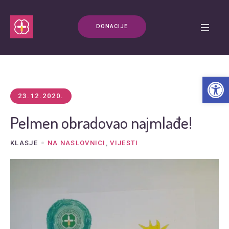
DONACIJE
Open t
23.12.2020.
Pelmen obradovao najmlađe!
KLASJE
NA NASLOVNICI
,
VIJESTI