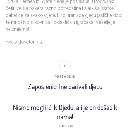
Tvrtka Pelmen iz Svete Nedelje poslala je u Podružnicu
četiri velika paketa raznih potrepština i slatkiša: slatke
paketiće za svako dijete, Lino hranu za djecu jasličke dobi
te mnoštvo slikovnica i didaktičkih igračaka. Veselje je
neizmjerno!
Hvala donatorima.
PRETHODNI
Zaposlenici Ine darivali djecu
Nismo mogli ići k Djedu, ali je on došao k
nama!
SLJEDEĆI