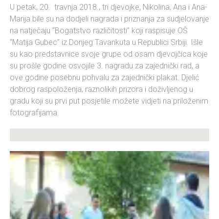
U petak, 20. travnja 2018., tri djevojke, Nikolina, Ana i Ana-
Marija bile su na dodjeli nagrada i priznanja za sudjelovanje
na natječaju “Bogatstvo različitosti” koji raspisuje OŠ
“Matija Gubec” iz Donjeg Tavankuta u Republici Srbiji. Išle
su kao predstavnice svoje grupe od osam djevojčica koje
su prošle godine osvojile 3. nagradu za zajednički rad, a
ove godine posebnu pohvalu za zajednički plakat. Djelić
dobrog raspoloženja, raznolikih prizora i doživljenog u
gradu koji su prvi put posjetile možete vidjeti na priloženim
fotografijama.