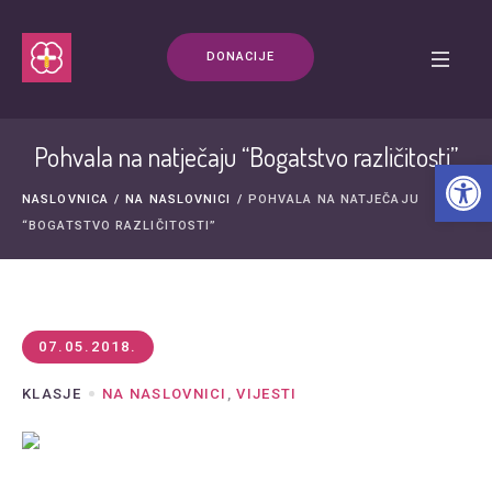
DONACIJE
Pohvala na natječaju “Bogatstvo različitosti”
Open t
NASLOVNICA
/
NA NASLOVNICI
/
POHVALA NA NATJEČAJU
“BOGATSTVO RAZLIČITOSTI”
07.05.2018.
KLASJE
NA NASLOVNICI
,
VIJESTI