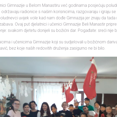
enici Gimnazije u Belom Manastiru već godinama posjećuju polud
održavaju radionice s našim korisnicima, razgovaraju i igraju se 
poludnevci uvijek vole kad nam dođe Gimnazija jer znaju da tad
 zabava. Ovaj put djelatnici i učenici Gimnazije Beli Manastir pripre
e: svakom djetetu donijeli su božićni dar. Pogađate: sreći nije bi
nicima i učenicima Gimnazije koji su sudjelovali u božićnom dari
avić, bez koje naših redovitih druženja zasigurno ne bi bilo.