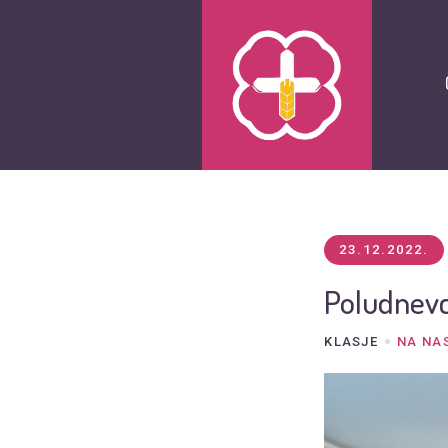
23.12.2022.
Poludnevc
KLASJE
NA NA