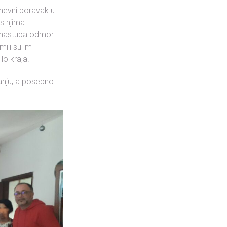
nevni boravak u
s njima.
a nastupa odmor
mili su im
lo kraja!
vanju, a posebno