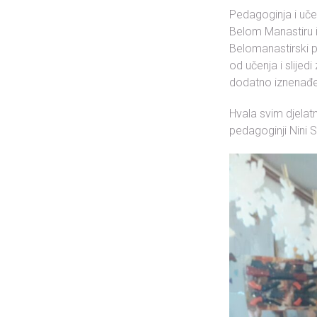
Pedagoginja i uč
Belom Manastiru i 
Belomanastirski 
od učenja i slijedi
dodatno iznenađenj
Hvala svim djelat
pedagoginji Nini S