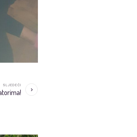
SLJEDEĆI
atorima!