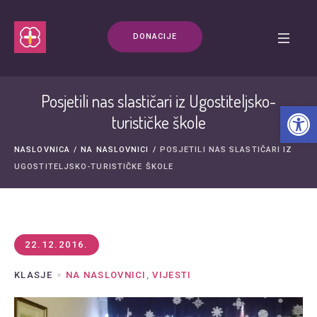
DONACIJE
Posjetili nas slastičari iz Ugostiteljsko-
Open t
turističke škole
NASLOVNICA
/
NA NASLOVNICI
/
POSJETILI NAS SLASTIČARI IZ
UGOSTITELJSKO-TURISTIČKE ŠKOLE
22.12.2016.
KLASJE
NA NASLOVNICI
,
VIJESTI