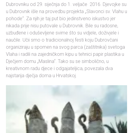
Dubrovniku od 29. siječnja do 1. veljače 2016. Djevojke su
u Dubrovnik išle na provedbu projekta „Slavonci sv. Vlahu u
pohode“. Za njih je taj put bio jedinstveno iskustvo jer
nikada prije nisu putovale u Dubrovnik. Bile su radosne,
uzbuđene i oduševljene svime što su vidjele, doživjele i
naučile. Učii smo o tradicionalnoj festi koju Dubrovčani
organiziraju u spomen na svog parca (zaštitnika) svetoga
Vlaha i radili na zajedničkom kipu u tehnici papir plastika u
Dječjem domu „Maslina“. Tako su se simbolično, u
kreativnom radu djece i odgajateljica, povezala dva
najstarija dječja doma u Hrvatskoj.