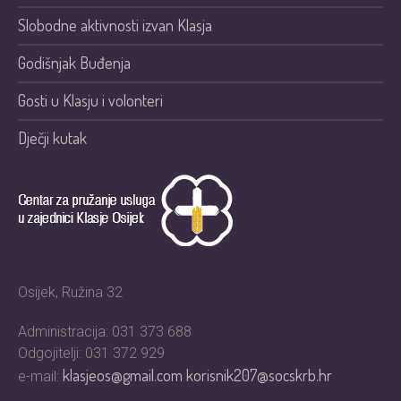
Slobodne aktivnosti izvan Klasja
Godišnjak Buđenja
Gosti u Klasju i volonteri
Dječji kutak
Osijek, Ružina 32
Administracija: 031 373 688
Odgojitelji: 031 372 929
klasjeos@gmail.com
korisnik207@socskrb.hr
e-mail: