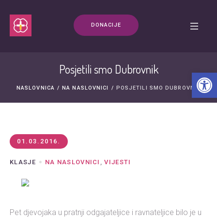
DONACIJE
Posjetili smo Dubrovnik
Open t
NASLOVNICA
/
NA NASLOVNICI
/
POSJETILI SMO DUBROVNIK
01.03.2016.
KLASJE
NA NASLOVNICI
,
VIJESTI
Pet djevojaka u pratnji odgajateljice i ravnateljice bilo je u