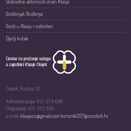
Slobodne aktivnosti izvan Klasja
Godišnjak Buđenja
Gosti u Klasju i volonteri
Dječji kutak
Osijek, Ružina 32
Administracija: 031 373 688
Odgojitelji: 031 372 929
klasjeos@gmail.com
korisnik207@socskrb.hr
e-mail: