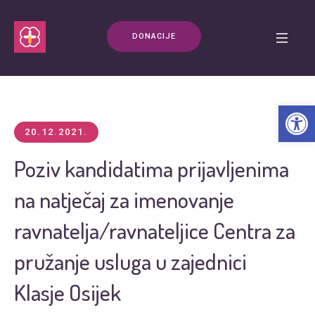
DONACIJE
Open t
20.12.2021.
Poziv kandidatima prijavljenima
na natječaj za imenovanje
ravnatelja/ravnateljice Centra za
pružanje usluga u zajednici
Klasje Osijek