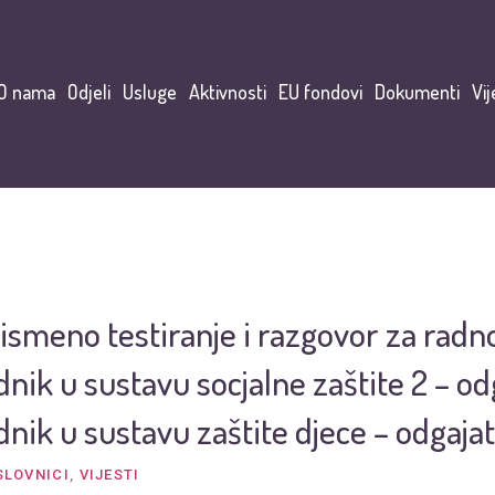
O nama
Odjeli
Usluge
Aktivnosti
EU fondovi
Dokumenti
Vij
pismeno testiranje i razgovor za radn
dnik u sustavu socjalne zaštite 2 – odg
dnik u sustavu zaštite djece – odgajat
SLOVNICI
,
VIJESTI