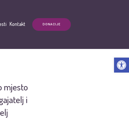
esti
Kontakt
DONACIJE
Open t
o mjesto
ajatelj i
elj