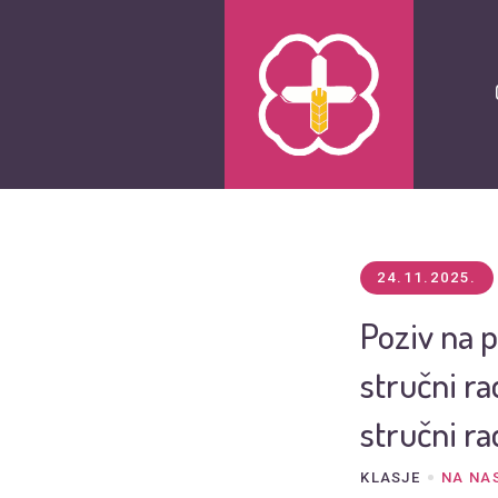
24.11.2025.
Poziv na 
stručni ra
stručni ra
KLASJE
NA NA