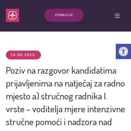
DONACIJE
Open t
14.09.2023.
Poziv na razgovor kandidatima
prijavljenima na natječaj za radno
mjesto a) stručnog radnika I.
vrste – voditelja mjere intenzivne
stručne pomoći i nadzora nad