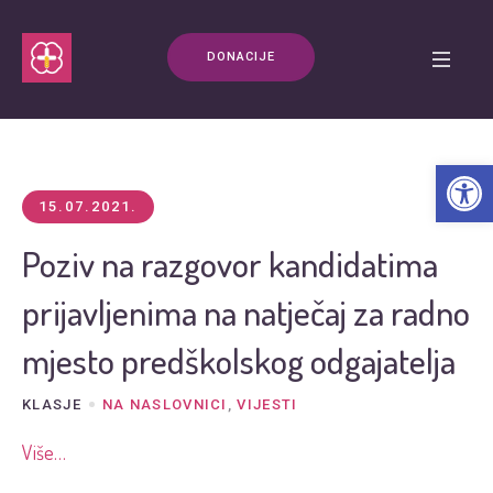
DONACIJE
Open t
15.07.2021.
Poziv na razgovor kandidatima
prijavljenima na natječaj za radno
mjesto predškolskog odgajatelja
KLASJE
NA NASLOVNICI
,
VIJESTI
Više…