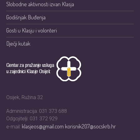
Slobodne aktivnosti izvan Klasja
Godišnjak Buđenja
Gosti u Klasju i volonteri
Dječji kutak
Osijek, Ružina 32
Administracija: 031 373 688
Odgojitelji: 031 372 929
klasjeos@gmail.com
korisnik207@socskrb.hr
e-mail: