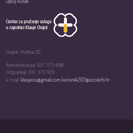
Dječji kutak
Osijek, Ružina 32
Administracija: 031 373 688
Odgojitelji: 031 372 929
klasjeos@gmail.com
korisnik207@socskrb.hr
e-mail: