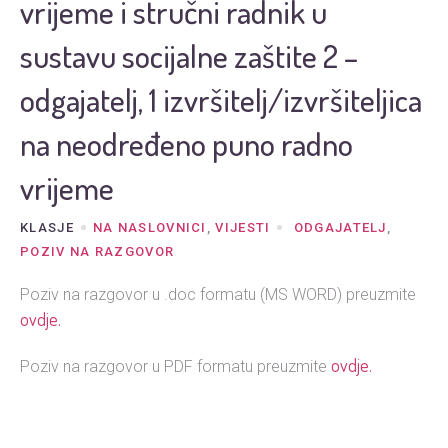
vrijeme i stručni radnik u
sustavu socijalne zaštite 2 –
odgajatelj, 1 izvršitelj/izvršiteljica
na neodređeno puno radno
vrijeme
KLASJE
NA NASLOVNICI
,
VIJESTI
ODGAJATELJ
,
POZIV NA RAZGOVOR
Poziv na razgovor u .doc formatu (MS WORD) preuzmite
ovdje.
ovdje.
Poziv na razgovor u PDF formatu preuzmite