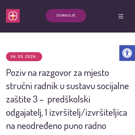
DONACIJE
Open t
06.03.2026.
Poziv na razgovor za mjesto
stručni radnik u sustavu socijalne
zaštite 3 – predškolski
odgajatelj, 1 izvršitelj/izvršiteljica
na neodređeno puno radno