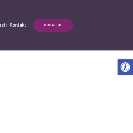
esti
Kontakt
DONACIJE
Open t