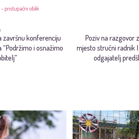
– pristupačni oblik
I
a završnu konferenciju
Poziv na razgovor 
a “Podržimo i osnažimo
mjesto stručni radnik I
obitelj”
odgajatelj pred