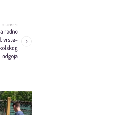
SLJEDEĆI
za radno
I. vrste-
školskog
odgoja