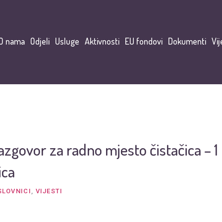
O nama
Odjeli
Usluge
Aktivnosti
EU fondovi
Dokumenti
Vij
azgovor za radno mjesto čistačica – 1
ica
SLOVNICI
,
VIJESTI