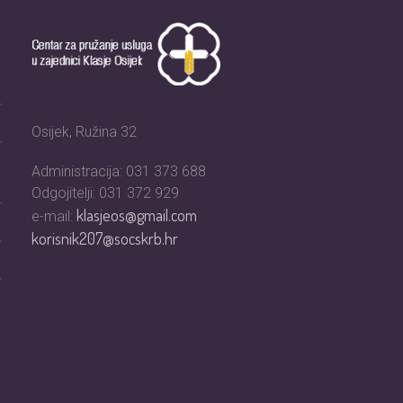
Osijek, Ružina 32
Administracija: 031 373 688
Odgojitelji: 031 372 929
klasjeos@gmail.com
e-mail:
korisnik207@socskrb.hr