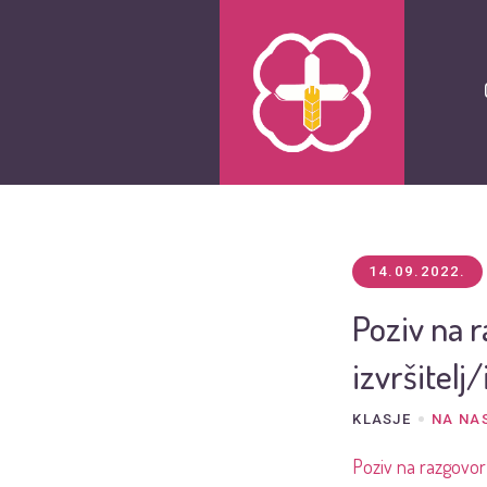
14.09.2022.
Poziv na r
izvršitelj/
KLASJE
NA NA
Poziv na razgovor