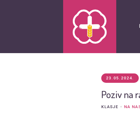
23.05.2024.
Poziv na r
KLASJE
NA NA