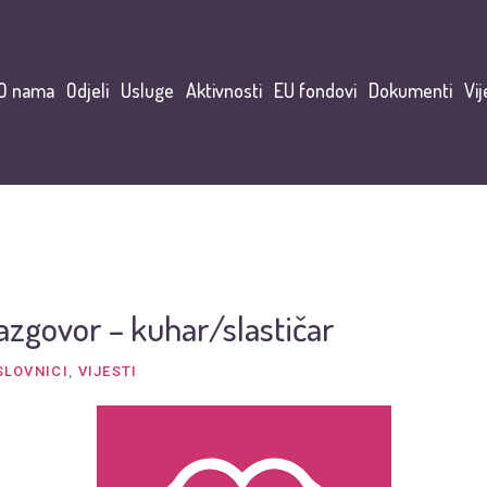
O nama
Odjeli
Usluge
Aktivnosti
EU fondovi
Dokumenti
Vij
azgovor – kuhar/slastičar
SLOVNICI
,
VIJESTI