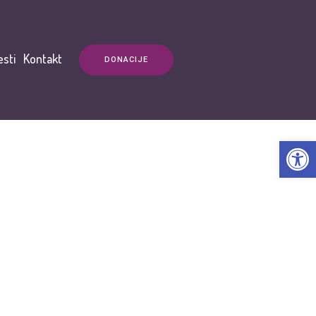
esti
Kontakt
DONACIJE
Open t