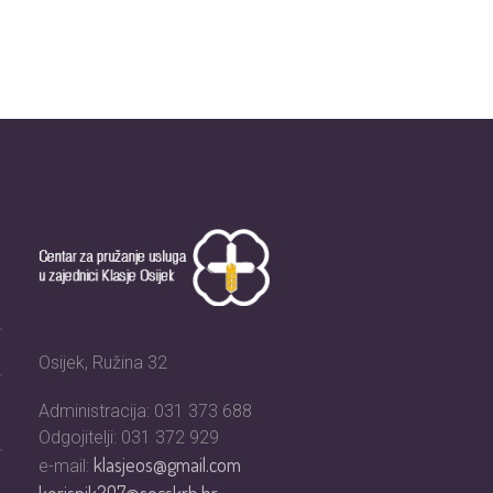
Osijek, Ružina 32
Administracija: 031 373 688
Odgojitelji: 031 372 929
klasjeos@gmail.com
e-mail:
korisnik207@socskrb.hr