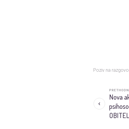
Poziv na razgovor
PRETHODN
Nova ak
psihoso
OBITE