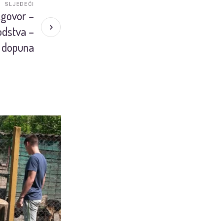
SLJEDEĆI
zgovor –
odstva –
dopuna