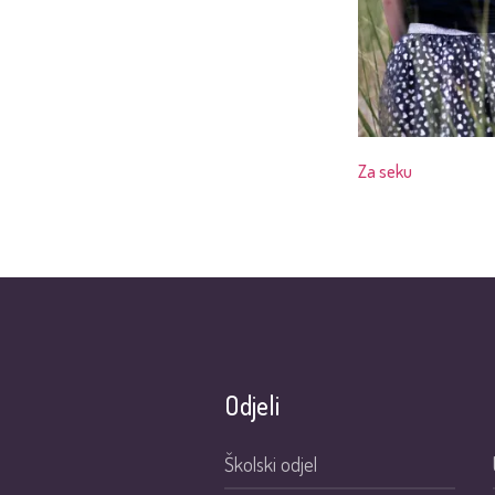
Za seku
Odjeli
Školski odjel