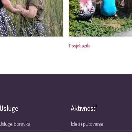
Posjet azilu
Usluge
Aktivnosti
Usluge boravka
Izleti i putovanja