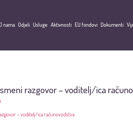
O nama
Odjeli
Usluge
Aktivnosti
EU fondovi
Dokumenti
Vij
usmeni razgovor – voditelj/ica račun
I
azgovor – voditelj/ica računovodstva