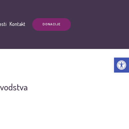
esti
Kontakt
DONACIJE
Open t
ovodstva