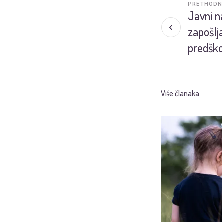
PRETHODN
Javni n
zapošlj
predško
Više članaka