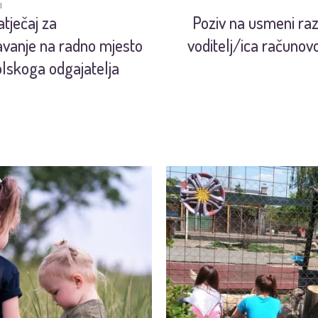
I
atječaj za
Poziv na usmeni ra
avanje na radno mjesto
voditelj/ica računov
lskoga odgajatelja