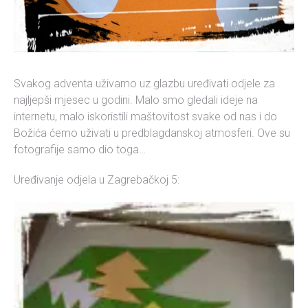
Svakog adventa uživamo uz glazbu uređivati odjele za
najljepši mjesec u godini. Malo smo gledali ideje na
internetu, malo iskoristili maštovitost svake od nas i do
Božića ćemo uživati u predblagdanskoj atmosferi. Ove su
fotografije samo dio toga…
Uređivanje odjela u Zagrebačkoj 5: