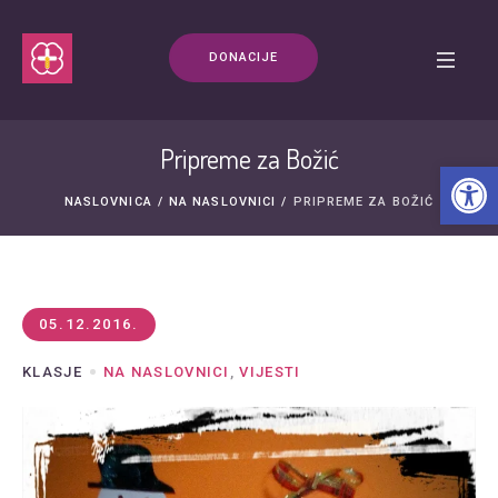
DONACIJE
Pripreme za Božić
Open t
NASLOVNICA
/
NA NASLOVNICI
/
PRIPREME ZA BOŽIĆ
05.12.2016.
KLASJE
NA NASLOVNICI
,
VIJESTI