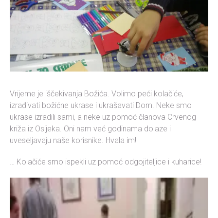
Vrijeme je iščekivanja Božića. Volimo peći kolačiće,
izrađivati božićne ukrase i ukrašavati Dom. Neke smo
ukrase izradili sami, a neke uz pomoć članova Crvenog
križa iz Osijeka. Oni nam već godinama dolaze i
uveseljavaju naše korisnike. Hvala im!
… Kolačiće smo ispekli uz pomoć odgojiteljice i kuharice!