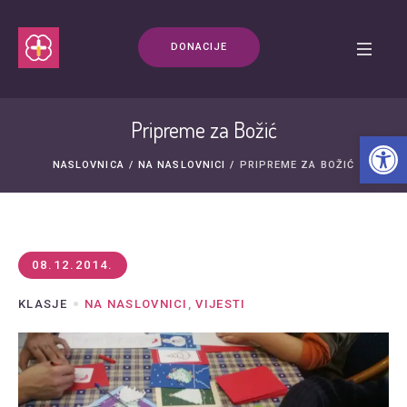
DONACIJE
Pripreme za Božić
Open t
NASLOVNICA
/
NA NASLOVNICI
/
PRIPREME ZA BOŽIĆ
08.12.2014.
KLASJE
NA NASLOVNICI
,
VIJESTI