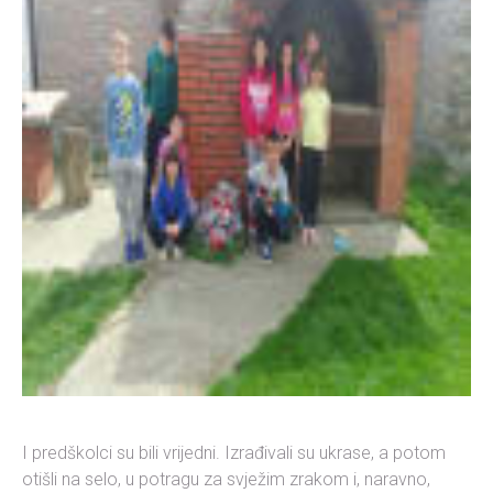
I predškolci su bili vrijedni. Izrađivali su ukrase, a potom
otišli na selo, u potragu za svježim zrakom i, naravno,