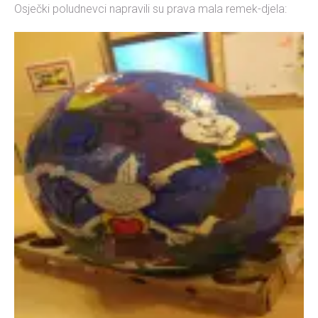
Osječki poludnevci napravili su prava mala remek-djela: