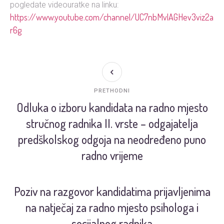
pogledate videouratke na linku:
https://www.youtube.com/channel/UC7nbMvlAGHev3viz2aL-
r6g
PRETHODNI
Odluka o izboru kandidata na radno mjesto
stručnog radnika II. vrste – odgajatelja
predškolskog odgoja na neodređeno puno
radno vrijeme
Poziv na razgovor kandidatima prijavljenima
na natječaj za radno mjesto psihologa i
socijalnog radnika