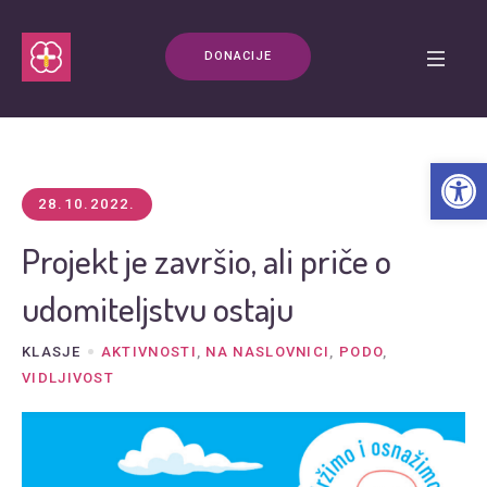
DONACIJE
Open t
28.10.2022.
Projekt je završio, ali priče o
udomiteljstvu ostaju
KLASJE
AKTIVNOSTI
,
NA NASLOVNICI
,
PODO
,
VIDLJIVOST