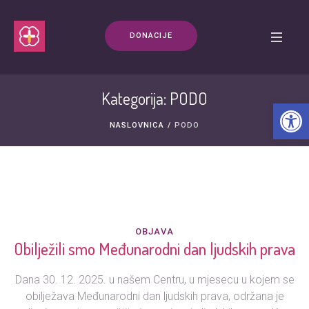
DONACIJE
Kategorija: PODO
Open t
NASLOVNICA
/
PODO
OBJAVA
Obilježili smo Međunarodni dan ljudskih prava
Dana 30. 12. 2025. u našem Centru, u mjesecu u kojem se
obilježava Međunarodni dan ljudskih prava, održana je