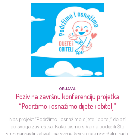
OBJAVA
Poziv na završnu konferenciju projetka
“Podržimo i osnažimo dijete i obitelj”
Nas projekt “Podržimo i osnažimo dijete i obitelj” dolazi
do svoga zavreštka. Kako bismo s Vama podijelili Što
smo napravilii zahvalili se svima koji su nas podržali u radu,