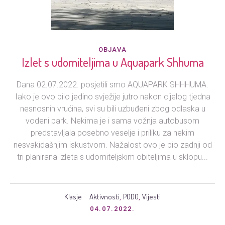
OBJAVA
Izlet s udomiteljima u Aquapark Shhuma
Dana 02.07.2022. posjetili smo AQUAPARK SHHHUMA.
Iako je ovo bilo jedino svježije jutro nakon cijelog tjedna
nesnosnih vrućina, svi su bili uzbuđeni zbog odlaska u
vodeni park. Nekima je i sama vožnja autobusom
predstavljala posebno veselje i priliku za nekim
nesvakidašnjim iskustvom. Nažalost ovo je bio zadnji od
tri planirana izleta s udomiteljskim obiteljima u sklopu...
Klasje
Aktivnosti
PODO
Vijesti
,
,
04.07.2022.