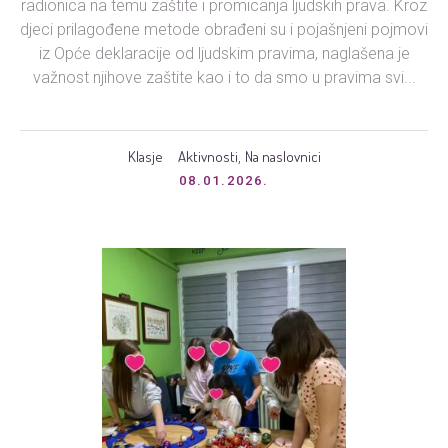
radionica na temu zaštite i promicanja ljudskih prava. Kroz
djeci prilagođene metode obrađeni su i pojašnjeni pojmovi
iz Opće deklaracije od ljudskim pravima, naglašena je
važnost njihove zaštite kao i to da smo u pravima svi...
Klasje
Aktivnosti
Na naslovnici
,
08.01.2026.