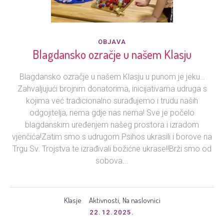
OBJAVA
Blagdansko ozračje u našem Klasju
Blagdansko ozračje u našem Klasju u punom je jeku…
Zahvaljujući brojnim donatorima, inicijativama udruga s
kojima već tradicionalno surađujemo i trudu naših
odgojitelja, nema gdje nas nema! Sve je počelo
blagdanskim uređenjem našeg prostora i izradom
vjenčića!Zatim smo s udrugom Psihos ukrasili i borove na
Trgu Sv. Trojstva te izrađivali božićne ukrase!!Brži smo od
sobova...
Klasje
Aktivnosti
Na naslovnici
,
22.12.2025.