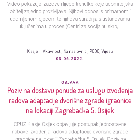
Video pokazuje izazove i lijepe trenutke koje udomiteljska
obitelj zajedno proživljava. Njihovi odnosi s primarnom i
udomljenom djecom te njihova suradnja s ustanovama
uključenima u proces (Centri za socijalnu skrb,...
Klasje
Aktivnosti
Na naslovnici
PODO
Vijesti
,
,
,
03.06.2022.
OBJAVA
Poziv na dostavu ponude za uslugu izvođenja
radova adaptacije dvorišne zgrade igraonice
na lokaciji Zagrebačka 5, Osijek
CPUZ Klasje Osijek objavljuje postupak jednostavne
nabave izvođenja radova adaptacije dvorišne zgrade
igraonice na lokaciji Zagrebačka 5, Osijek. Poziv na