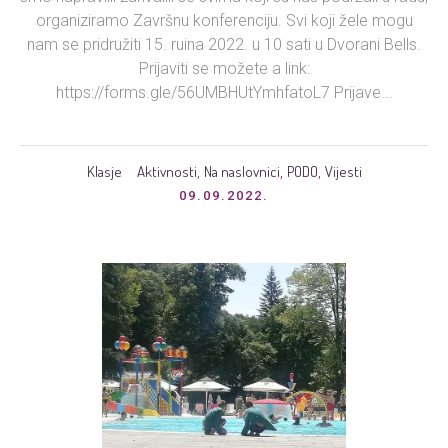
organiziramo Završnu konferenciju. Svi koji žele mogu
nam se pridružiti 15. ruina 2022. u 10 sati u Dvorani Bells.
Prijaviti se možete a link:
https://forms.gle/56UMBHUtYmhfatoL7 Prijave...
Klasje
Aktivnosti
Na naslovnici
PODO
Vijesti
,
,
,
09.09.2022.