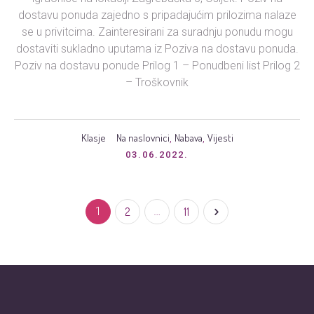
dostavu ponuda zajedno s pripadajućim prilozima nalaze
se u privitcima. Zainteresirani za suradnju ponudu mogu
dostaviti sukladno uputama iz Poziva na dostavu ponuda.
Poziv na dostavu ponude Prilog 1 – Ponudbeni list Prilog 2
– Troškovnik
Klasje
Na naslovnici
Nabava
Vijesti
,
,
03.06.2022.
1
2
…
11