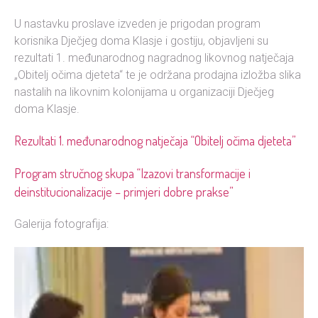
U nastavku proslave izveden je prigodan program
korisnika Dječjeg doma Klasje i gostiju, objavljeni su
rezultati 1. međunarodnog nagradnog likovnog natječaja
„Obitelj očima djeteta“ te je održana prodajna izložba slika
nastalih na likovnim kolonijama u organizaciji Dječjeg
doma Klasje.
Rezultati 1. međunarodnog natječaja “Obitelj očima djeteta”
Program stručnog skupa “Izazovi transformacije i
deinstitucionalizacije – primjeri dobre prakse”
Galerija fotografija: