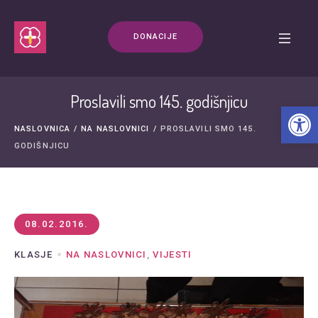
DONACIJE
Proslavili smo 145. godišnjicu
Open t
NASLOVNICA
/
NA NASLOVNICI
/
PROSLAVILI SMO 145.
GODIŠNJICU
08.02.2016.
KLASJE
NA NASLOVNICI
,
VIJESTI