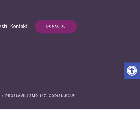
esti
Kontakt
DONACIJE
Open t
I
/
PROSLAVILI SMO 147. GODIŠNJICU!!!