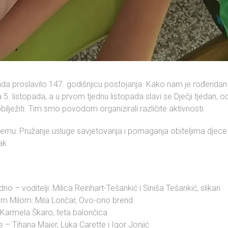
opada proslavilo 147. godišnjicu postojanja. Kako nam je rođendan
ja 5. listopada, a u prvom tjednu listopada slavi se Dječji tjedan, o
obilježiti. Tim smo povodom organizirali različite aktivnosti:
a temu: Pružanje usluge savjetovanja i pomaganja obiteljima djece
ak
no – voditelji: Milica Reinhart-Tešankić i Siniša Tešankić, slikari
om Milom: Mila Lončar, Ovo-ono brend
– Karmela Škaro, teta balončica
 – Tihana Majer, Luka Carette i Igor Jonjić