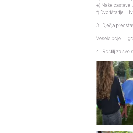
e) Naše zastave u
f) Dvorištarije – 
3. Dječja predsta
Vesele boje – Ig
4. Roštilj za sve 