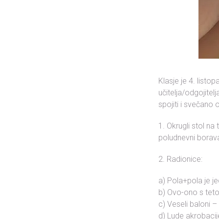
Klasje je 4. list
učitelja/odgojitel
spojiti i svečano 
1. Okrugli stol n
poludnevni borav
2. Radionice:
a) Pola+pola je jed
b) Ovo-ono s tet
c) Veseli baloni 
d) Lude akrobacije