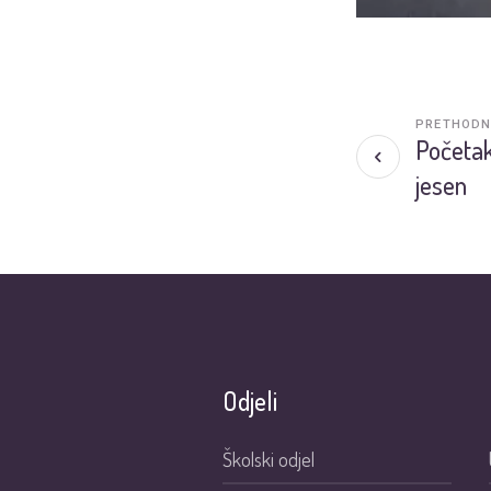
PRETHODN
Početak
jesen
Odjeli
Školski odjel