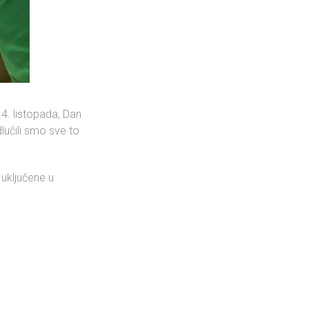
 4. listopada, Dan
dlučili smo sve to
 uključene u