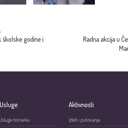
I
 školske godine i
Radna akcija u Č
Mar
Usluge
Aktivnosti
Usluge boravka
Izleti i putovanja