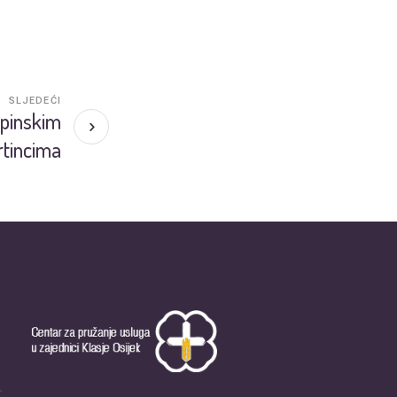
SLJEDEĆI
epinskim
tincima