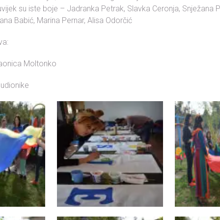
vijek su iste boje – Jadranka Petrak, Slavka Ceronja, Snježana
Ivana Babić, Marina Pernar, Alisa Odorčić
va:
raonica Moltonko
sudionike