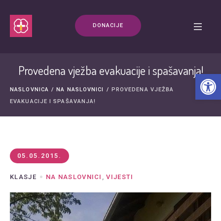
DONACIJE
Provedena vježba evakuacije i spašavanja!
Open t
NASLOVNICA
/
NA NASLOVNICI
/
PROVEDENA VJEŽBA
EVAKUACIJE I SPAŠAVANJA!
05.05.2015.
KLASJE
NA NASLOVNICI
,
VIJESTI