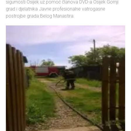
sigurnosti Osijek uz pomoć članova DVD-a Osijek Gornji
grad i djelatnika Javne profesionalne vatrogasne
postrojbe grada Belog Manastira.