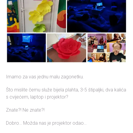
Imamo za vas jednu malu zagonetku.
Što mislite čemu služe bijela plahta, 3-5 štipaljki, dva kalića
s cvijećem, laptop i projektor?
Znate?! Ne znate?!
Dobro… Možda nas je projektor odao…