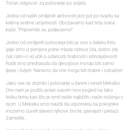
Točan odgovor: za putovanje po svijetu.
Jedna od naših omiljenih aktivnosti jest put po svijetu na
krilima sedme umjetnosti. Obožavamo kad teta Ivana
kaže: “Pripremite se, polijećemo!”
Jedno od omiljenih putovanja bilo je ono u daleku Kinu
gdje smo iz primjera jedne mlade ratnice (da, dobro ste
čuli, ratn-i-c-e) učili o odanosti, hrabrosti i istinoljubivosti.
Rušili smo predrasudu da djevojčice moraju biti samo
lijepe i šutjeti. Naravno da one mogu biti hrabre i odvažne!
Jako nas se dojmilo i putovanje u šareni i veseli Meksiko.
Ono nam je pružilo jedan sasvim novi pogled na tako
tešku temu kao što je smrt naših najbližih i način nošenja s
njom. U Meksiku smo naučili da uspomenu na pokojnike
možemo čuvati slaveći njihove živote, pjevajući i plešući.
Zamislite…