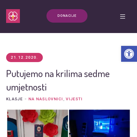
DONACIJE
Open t
21.12.2020.
Putujemo na krilima sedme
umjetnosti
KLASJE
NA NASLOVNICI
,
VIJESTI