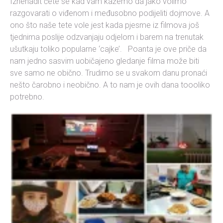
Iznenadit ćete se kad vam kažemo da jako volimo
razgovarati o viđenom i međusobno podijeliti dojmove. A
ono što naše tete vole jest kada pjesme iz filmova još
tjednima poslije odzvanjaju odjelom i barem na trenutak
ušutkaju toliko popularne ‘cajke’. Poanta je ove priče da
nam jedno sasvim uobičajeno gledanje filma može biti
sve samo ne obično. Trudimo se u svakom danu pronaći
nešto čarobno i neobično. A to nam je ovih dana toooliko
potrebno.