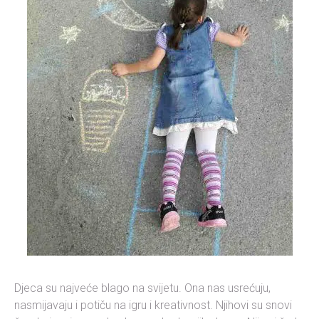
Djeca su najveće blago na svijetu. Ona nas usrećuju,
nasmijavaju i potiču na igru i kreativnost. Njihovi su snovi