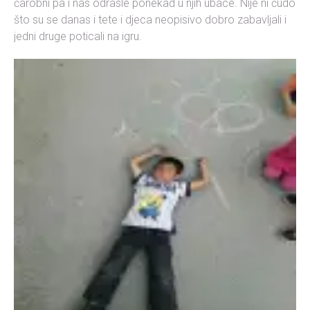
čarobni pa i nas odrasle ponekad u njih ubace. Nije ni čudo
što su se danas i tete i djeca neopisivo dobro zabavljali i
jedni druge poticali na igru.