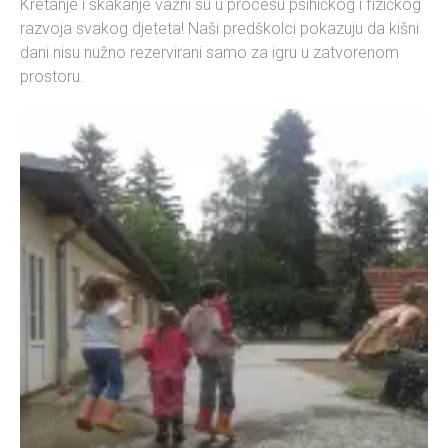
Kretanje i skakanje važni su u procesu psihičkog i fizičkog
razvoja svakog djeteta! Naši predškolci pokazuju da kišni
dani nisu nužno rezervirani samo za igru u zatvorenom
prostoru.