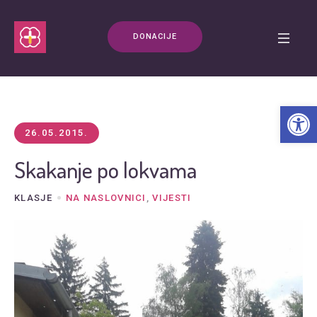
DONACIJE
Open t
26.05.2015.
Skakanje po lokvama
KLASJE
NA NASLOVNICI
,
VIJESTI