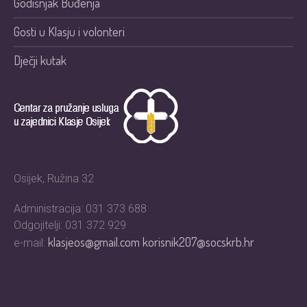
Godišnjak Buđenja
Gosti u Klasju i volonteri
Dječji kutak
Osijek, Ružina 32
Administracija: 031 373 688
Odgojitelji: 031 372 929
klasjeos@gmail.com
korisnik207@socskrb.hr
e-mail: