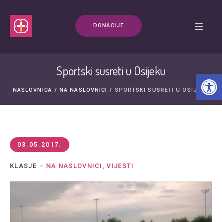
DONACIJE
Sportski susreti u Osijeku
Open t
NASLOVNICA
/
NA NASLOVNICI
/
SPORTSKI SUSRETI U OSIJEKU
03.05.2017.
KLASJE
NA NASLOVNICI
,
VIJESTI