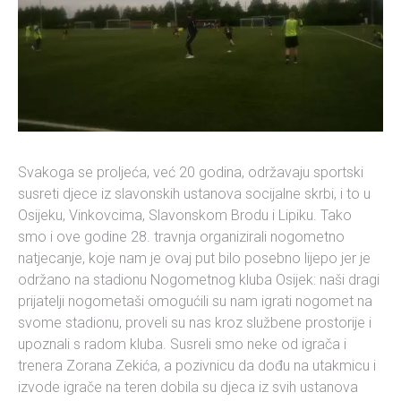
Svakoga se proljeća, već 20 godina, održavaju sportski
susreti djece iz slavonskih ustanova socijalne skrbi, i to u
Osijeku, Vinkovcima, Slavonskom Brodu i Lipiku. Tako
smo i ove godine 28. travnja organizirali nogometno
natjecanje, koje nam je ovaj put bilo posebno lijepo jer je
održano na stadionu Nogometnog kluba Osijek: naši dragi
prijatelji nogometaši omogućili su nam igrati nogomet na
svome stadionu, proveli su nas kroz službene prostorije i
upoznali s radom kluba. Susreli smo neke od igrača i
trenera Zorana Zekića, a pozivnicu da dođu na utakmicu i
izvode igrače na teren dobila su djeca iz svih ustanova