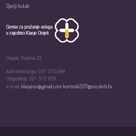
Dječji kutak
Osijek, Ružina 32
Administracija: 031 373 688
Odgojitelji: 031 372 929
klasjeos@gmail.com
korisnik207@socskrb.hr
e-mail: