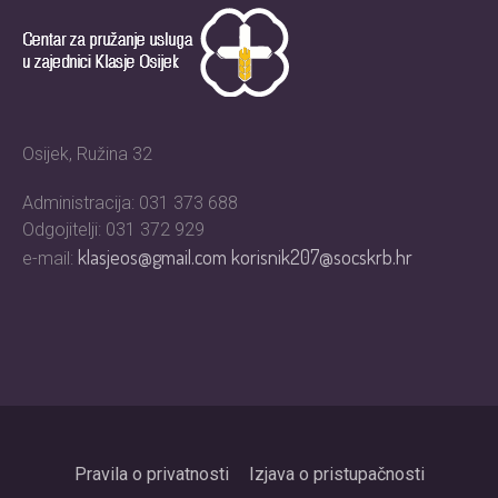
Osijek, Ružina 32
Administracija: 031 373 688
Odgojitelji: 031 372 929
klasjeos@gmail.com
korisnik207@socskrb.hr
e-mail:
Pravila o privatnosti
Izjava o pristupačnosti