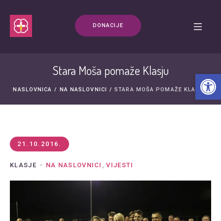
DONACIJE
Stara Moša pomaže Klasju
Open t
NASLOVNICA
/
NA NASLOVNICI
/
STARA MOŠA POMAŽE KLASJU
21.10.2016.
KLASJE
NA NASLOVNICI
,
VIJESTI