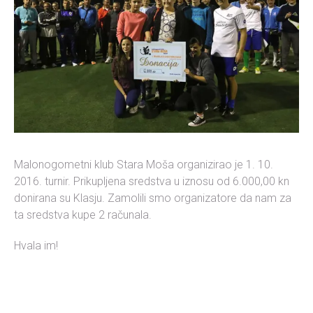
Malonogometni klub Stara Moša organizirao je 1. 10.
2016. turnir. Prikupljena sredstva u iznosu od 6.000,00 kn
donirana su Klasju. Zamolili smo organizatore da nam za
ta sredstva kupe 2 računala.
Hvala im!