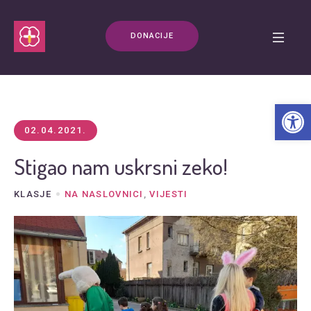
DONACIJE
Open t
02.04.2021.
Stigao nam uskrsni zeko!
KLASJE
NA NASLOVNICI
,
VIJESTI