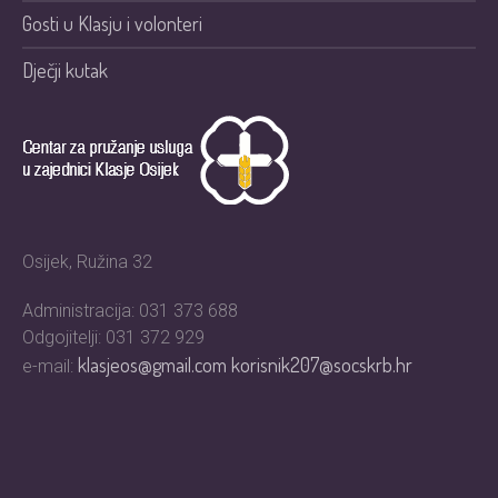
Gosti u Klasju i volonteri
Dječji kutak
Osijek, Ružina 32
Administracija: 031 373 688
Odgojitelji: 031 372 929
klasjeos@gmail.com
korisnik207@socskrb.hr
e-mail: