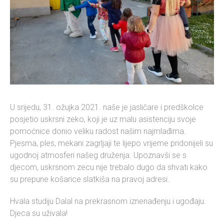
U srijedu, 31. ožujka 2021. naše je jasličare i predškolce
posjetio uskrsni zeko, koji je uz malu asistenciju svoje
pomoćnice donio veliku radost našim najmlađima.
Pjesma, ples, mekani zagrljaji te lijepo vrijeme pridonijeli su
ugodnoj atmosferi našeg druženja. Upoznavši se s
djecom, uskrsnom zecu nije trebalo dugo da shvati kako
su prepune košarice slatkiša na pravoj adresi.
Hvala studiju Dalal na prekrasnom iznenađenju i ugođaju.
Djeca su uživala!